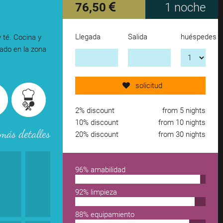
76,50
1 noche
Llegada
Salida
huéspedes
 té. Cocina y
Send request now!
uado en la zona
add another accomodation
solicitud
remove from wishlist
2% discount
from 5 nights
10% discount
from 10 nights
más detalles
20% discount
from 30 nights
96% amabilidad
92% limpieza
88% equipamiento