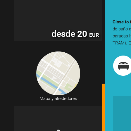
Close to 
de baño a
desde 20
EUR
paradas h
TRAM). El
Mapa y alrededores