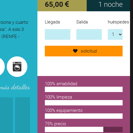
65,00
1 noche
Llegada
Salida
huéspedes
Cocina y cuarto
Send request now!
os". A solo 3
s (RENFE -
add another accomodation
solicitud
remove from wishlist
100% amabilidad
más detalles
100% limpieza
100% equipamiento
75% precio