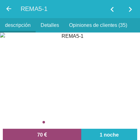
chevron_left
chevron_right
REMA5-1
descripción
Detalles
Opiniones de clientes (35)
70
1 noche