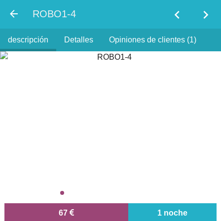
chevron_left
chevron_right
ROBO1-4
descripción
Detalles
Opiniones de clientes (1)
67
1 noche