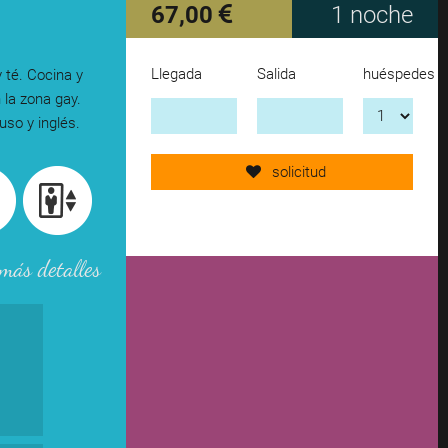
67,00
1 noche
Llegada
Salida
huéspedes
 té. Cocina y
Send request now!
 la zona gay.
uso y inglés.
add another accomodation
solicitud
remove from wishlist
más detalles