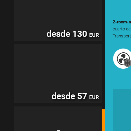
2-room-a
cuarto de
desde 130
EUR
Transport
desde 57
EUR